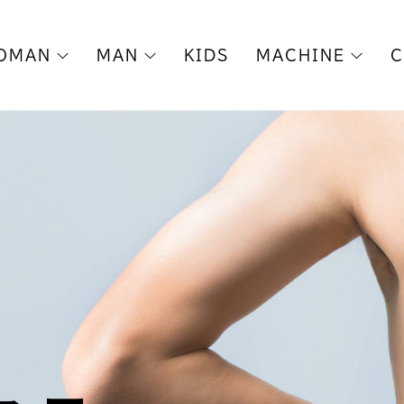
OMAN
MAN
KIDS
MACHINE
C
AX Face
フェイシャルエステ
フェイシャルエステ
LUMIX-A9
ボディエステ
ボディエステ
メンズ脱毛
BBLバストケア
脱毛キャンペーン
脱毛
新成人キャンペーン