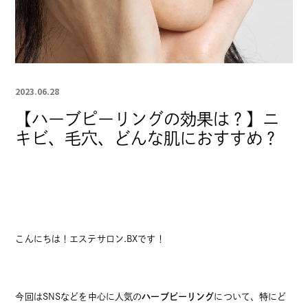
フェイシャルエステ
ボディエステ
メンズ脱毛脱毛
メンズ脱毛脱毛キャンペーン
2023.06.28
KIDS
MACHINE
【ハーブピーリングの効果は？】ニ
キビ、毛穴、どんな肌におすすめ？
脱毛
AX Face
LUMIXT-A9
COMPANY
BLOG
FAQ
CONTACT
こんにちは！エステサロン.BXです！
今回はSNSなどを中心に人気の
ハーブピーリング
について、特にど