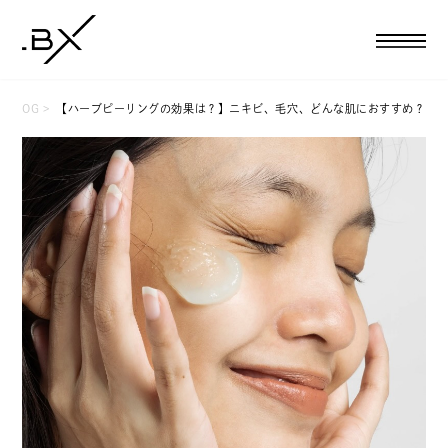
BLOG
【ハーブピーリングの効果は？】ニキビ、毛穴、どんな肌におすすめ？
HOME
CAMPAIGN
WOMAN
フェイシャルエステ
ボディエステ
BBLバストケア
脱毛
新成人キャンペーン
MAN