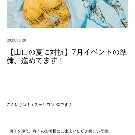
フェイシャルエステ
ボディエステ
メンズ脱毛脱毛
メンズ脱毛脱毛キャンペーン
2023.06.20
KIDS
MACHINE
【山口の夏に対抗】7月イベントの準
備、進めてます！
脱毛
AX Face
LUMIXT-A9
COMPANY
BLOG
FAQ
CONTACT
こんにちは！エステサロン.BXです♪
1周年を迎え、多くのお客様にご来店いただき嬉しい反面、