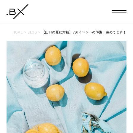
HOME
BLOG
【山口の夏に対抗】7月イベントの準備、進めてます！
HOME
CAMPAIGN
WOMAN
フェイシャルエステ
ボディエステ
BBLバストケア
脱毛
新成人キャンペーン
MAN