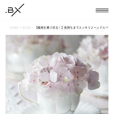
HOME
BLOG
【梅雨を乗り切る！】気持ちまでスッキリ♪ヘッドスパ
HOME
CAMPAIGN
WOMAN
フェイシャルエステ
ボディエステ
BBLバストケア
脱毛
新成人キャンペーン
MAN