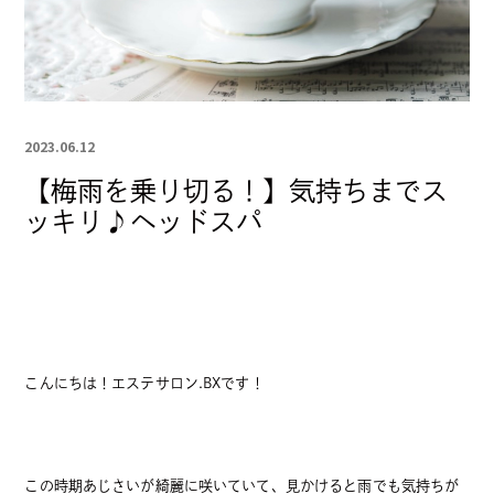
フェイシャルエステ
ボディエステ
メンズ脱毛脱毛
メンズ脱毛脱毛キャンペーン
2023.06.12
KIDS
MACHINE
【梅雨を乗り切る！】気持ちまでス
ッキリ♪ヘッドスパ
脱毛
AX Face
LUMIXT-A9
COMPANY
BLOG
FAQ
CONTACT
こんにちは！エステサロン.BXです！
この時期あじさいが綺麗に咲いていて、見かけると雨でも気持ちが